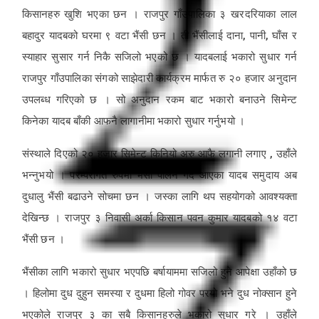
किसानहरु खुशि भएका छन । राजपुर गाँउपालिका ३ खरदरियाका लाल
बहादुर यादबको घरमा ९ वटा भैंसी छन । ती भैंसीलाई दाना, पानी, घाँस र
स्याहार सुसार गर्न निकै सजिलो भएको छ । यादबलाई भकारो सुधार गर्न
राजपुर गाँउपालिका संगको साझेदारी कार्यक्रम मार्फत रु २० हजार अनुदान
उपलब्ध गरिएको छ । सो अनुदान रकम बाट भकारो बनाउने सिमेन्ट
किनेका यादब बाँकी आफनै लागानीमा भकारो सुधार गर्नुभयो ।
संस्थाले दिएको २० हजार सिमेन्ट किनियो अरु आफै लगानी लगाए , उहाँले
भन्नुभयो । परम्परागत रुपमा भैंसी पालन गर्दै आएका यादब समुदाय अब
दुधालु भैंसी बढाउने सोचमा छन । जस्का लागि थप सहयोगको आवश्यक्ता
देखिन्छ । राजपुर ३ निवासी अर्का किसान पवन कुमार यादबको १४ वटा
भैंसी छन ।
भैंसीका लागि भकारो सुधार भएपछि बर्षायाममा सजिलो हुने आपेक्षा उहाँको छ
। हिलोमा दुध दुहुन समस्या र दुधमा हिलो गोवर परयो भने दुध नोक्सान हुने
भएकोले राजपुर ३ का सबै किसानहरुले भकारो सुधार गरे । उहाँले