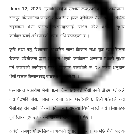
June 12, 2023: ग्रामीण महिला उत्थान केन्द्रको दाङको आयोजना,
राजपुर गाँउपालिका संगको साझेदारी र हेफर प्रोजेक्ट नेपालको प्राबिधिक
सहयोगमा भैसी पालक किसानहरुलाई लक्षित गरेर भकारो सुधार
कार्यक्रमलाई अभियानको रुपमा अधि बढाइएको छ ।
कृषि तथा पशु बिकासमा आधारित साना किसान तथा युवा उद्यमशिलता
बिकास परियोजना द्धारा संचालन भएको कार्यक्रम अन्र्तगत भकारो सुधार
गर्न साझेदारी कार्यक्रम मार्फत प्रत्येक भकारोको रु. २० हजार अनुदान
भैंसी पालक किसानलाई उपलब्ध गराएको छ ।
परम्परागत भकारोमा भैसी पाल्ने किसानहरुलाई भैंसी बस्ने ठाँउमा फोहरले
गर्दा पेटभरि घाँस, पराल र दाना खान पाउदैनथिए, हिलो फोहरले गर्दा
भैंसीलाई रोग लागी बिरामी पर्ने जस्ता समस्या थियो जस्ले गर्दा किसानहरु
गुणस्तिरिय दुध उत्पादनमा समस्या भोग्दै आएका थिए ।
अहिले राजपुर गाँउपालिकामा भकारो सुधार अभियान आएपछि भैंसी पालक