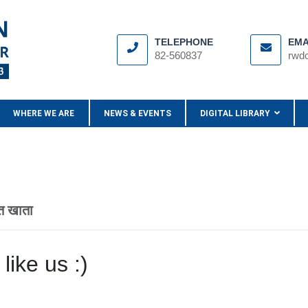
TELEPHONE
EMA
82-560837
rwd
WHERE WE ARE
NEWS & EVENTS
DIGITAL LIBRARY
चत खाता
like us :)