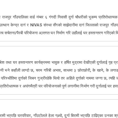
पुर गाँउपालिका वार्ड नंम्बर ६ गंगदी निवासी दुर्गा चौधरीको भुकम्प प्रतिरोधात्मक
त्थान केन्द्र दागं र NIVAS संस्था सँगको साझेदारीमा दागं जिल्लाको राजपुर गाँउ
ित्व सचेतना/पैरबी परियोजना अन्र्तगत घर निर्माण गरि उहाँलाई घर हस्तान्तरण गरिएको 
बेश तथा घर हस्तान्तरण कार्यक्रममा भावुक र हर्षित मुद्रामा देखीएकी दुर्गालाई गृह
नी भने कहाँली लाग्दो छ, चरम गरिबी अभाव, साथमा ३ छोराछोरी, के खाने, के लगा
परिस्थीतिमा दुर्गाको जिबन गुज्रीरहेकै थियो तर अहिले दुर्गाको नाममा जग्गा छ, त्यहि 
्रतिरोधात्मक र अपांगमैत्री घर परियोजनाको पुर्ण लगानीमा निर्माण गरी दुर्गालाई घर हस
रामी भएपछि घरपरिवार, गाँउटोलले हेला गथ्र्यो, दुर्गा बिरामी भएपछि टाढिएका उनका श्रीमा