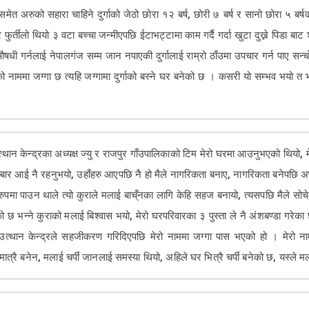
त अरुको सहारा चाहिने दुर्गाको जेठो छोरा १२ बर्ष, छोरी ७ बर्ष र सानो छोरा ५ बर्ष
ो र फुर्तीलो थियो ३ वटा बच्चा जन्मीएपछि ईटाभट्टामा काम गर्दै गर्दा खुटा दुख्ने पिडा बा
 गर्नलाई नेपालगंज सम्म जान नपाएकी दुर्गालाई राम्रो ठाँउमा उपचार गर्न पाए सन्चो हुन
्गाको नाममा जग्गा छ त्यहि जग्गामा दुर्गाको बस्ने घर बनेको छ । कसरी यो सम्भव भयो त 
ान केन्द्रका अध्यक्ष ज्यु र राजपुर गाँउपालिकाको टिम मेरो घरमा आउनुभएको थियो, मेरो
रम्बार आई नै रहनुभयो, उहाँहरु आएपछि नै हो मैले नागरिकता बनाए, नागरिकता बनेपछि 
पमा पाउन थाले त्यो कुराले मलाई बाच्ँनका लागि केहि सहज बनायो, त्यसपछि मैले सोचे
ो छ भन्ने कुराको मलाई बिश्वास भयो, मेरो घरपरिवारका ३ पुस्ता ले नै अंशबण्डा गर
ला उत्थान केन्द्रले सहजीकरण गरिदिएपछि मेरो नाममा जग्गा पास भएको हो । मेरो 
रै बनेन, मलाई चर्पी जानलाई समस्या थियो, अहिले घर भित्रै चर्पी बनेको छ, यस्ले