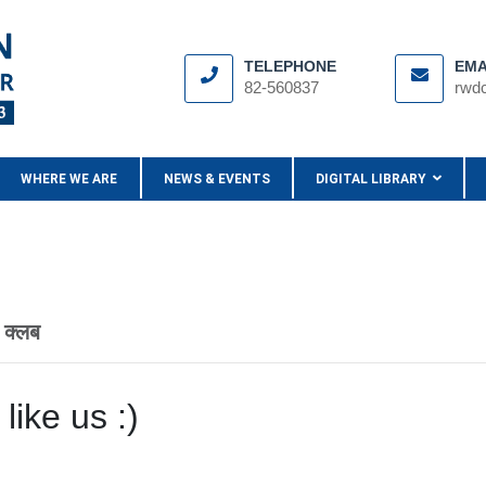
TELEPHONE
EMA
82-560837
rwd
WHERE WE ARE
NEWS & EVENTS
DIGITAL LIBRARY
 क्लब
like us :)