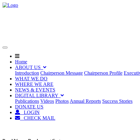
(current)
(current)
Home
ABOUT US
Introduction
Chairperson Message
Chairperson Profile
Executi
WHAT WE DO
WHERE WE ARE
NEWS & EVENTS
DIGITAL LIBRARY
Publications
Videos
Photos
Annual Reports
Success Stories
DONATE US
LOGIN
CHECK MAIL