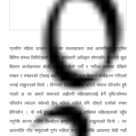
ग्रामीण महिला उत्थान केन्द्रका सल्लाहाकार तथा आत्मनिर्भर लघुबित्त
बित्तिय संस्था लिमिटेडका प्रमुख कार्यकारी अधिकृत सोगतवीर चौधरीले झुल
बितरण कार्यक्रममा बोल्दै बढ्दो तराईको गर्मी र गर्मीका समयमा देखिने
मच्छर र मच्छरको टोकाइ बाट बच्नका लागि झुल बितरण कार्यक्रम गरिएको
भनाई राख्नुभएको थियो । विगतका दिनहरु भन्दा अहिले समाज परिवर्तन हुदै
गएको छ तर हाम्रो समाजले अझैपनी महिलाहरुलाई हेर्ने दृष्टिकोणमा
परिवर्तन ल्याउन सकेको छैन् महिला जहिले पनि दोश्रो दर्जाको रुपमा
हेरिन्छीन् । यो सबै हुनुको कारण सम्पती र शक्तिमा महिलाहरुको पहुँच
नपुगेकै कारण महिला पिल्सीएर बस्नुपरेको भनाई राख्नुभएको थियो । तर
आजभोलि गाँउ समुदायमै पुगेर महिला समुह जमानीकै आधारमा केहि गर्छौ